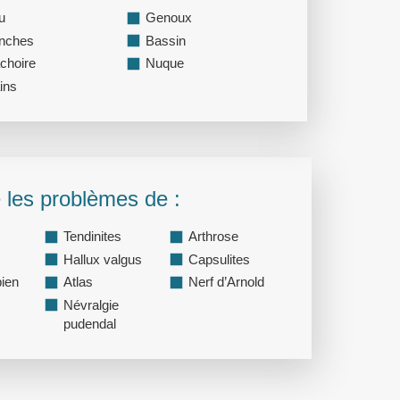
u
Genoux
nches
Bassin
choire
Nuque
ins
 les problèmes de :
Tendinites
Arthrose
Hallux valgus
Capsulites
pien
Atlas
Nerf d’Arnold
Névralgie
pudendal