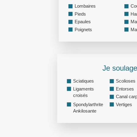
Lombaires
Co
Pieds
Ha
Epaules
Ma
Poignets
Ma
Je soulage
Sciatiques
Scolioses
Ligaments
Entorses
croisés
Canal car
Spondylarthrite
Vertiges
Ankilosante