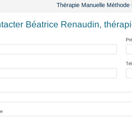
Thérapie Manuelle Méthode 
tacter Béatrice Renaudin, théra
Pr
Té
ge