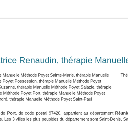
trice Renaudin, thérapie Manuell
e Manuelle Méthode Poyet Sainte-Marie
,
thérapie Manuelle
Thé
e Poyet Possession
,
thérapie Manuelle Méthode Poyet
-Suzanne
,
thérapie Manuelle Méthode Poyet Salazie
,
thérapie
e Méthode Poyet Port
,
thérapie Manuelle Méthode Poyet
ndré
,
thérapie Manuelle Méthode Poyet Saint-Paul
e de
Port
, de code postal 97420, appartient au département
Réuni
s. Les 3 villes les plus peuplées du département sont Saint-Denis, Sai