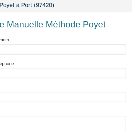
Poyet à Port (97420)
pie Manuelle Méthode Poyet
énom
léphone