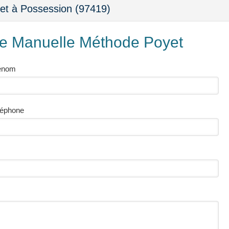
et à Possession (97419)
pie Manuelle Méthode Poyet
énom
léphone